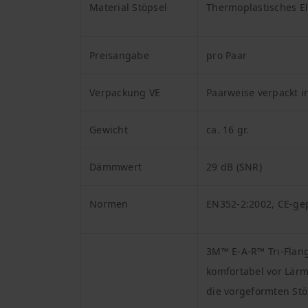
Material Stöpsel
Thermoplastisches E
Preisangabe
pro Paar
Verpackung VE
Paarweise verpackt i
Gewicht
ca. 16 gr.
Dämmwert
29
dB (SNR)
Normen
EN352-2:2002, CE-ge
3M™ E-A-R™ Tri-Flang
komfortabel vor Lärm
die vorgeformten Stö