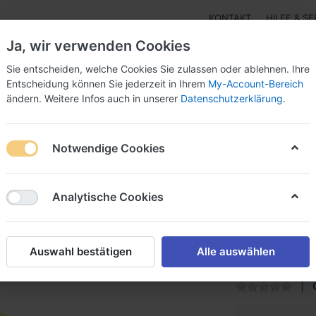
KONTAKT
HILFE & SE
Ja, wir verwenden Cookies
Sie entscheiden, welche Cookies Sie zulassen oder ablehnen. Ihre
Entscheidung können Sie jederzeit in Ihrem
My-Account-Bereich
ändern. Weitere Infos auch in unserer
Datenschutzerklärung
.
r - Isolierung
3M™ einseitige Klebebänder Papier-,Alu
Notwendige Cookies
e - Gehörschutz - Augenschutz - Warnmarkierung
Gehörschutz-Pr
Analytische Cookies
3M™ E-A
006 - 2
Auswahl bestätigen
Alle auswählen
Gehörschutzstöp