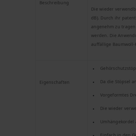
Beschreibung
Die wieder verwendb
dB). Durch ihr paten
angenehm zu tragen. 
werden. Die Anwendun
auffällige Baumwoll-
Gehörschutzstöps
Da die Stöpsel a
Eigenschaften
Vorgeformtes Dre
Die wieder verw
Umhängekordel a
Einfach in den 