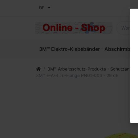
DE
3M™ Elektro-Klebebänder - Abschirmbände
3M™ Arbeitsschutz-Produkte - Schutzanzüg
3M™ E-A-R Tri-Flange PN01-006 - 29 dB