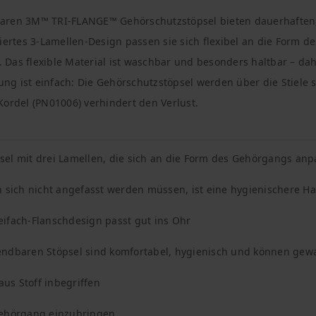
aren 3M™ TRI-FLANGE™ Gehörschutzstöpsel bieten dauerhaften
tiertes 3-Lamellen-Design passen sie sich flexibel an die Form
Das flexible Material ist waschbar und besonders haltbar – dah
g ist einfach: Die Gehörschutzstöpsel werden über die Stiele s
Kordel (PN01006) verhindert den Verlust.
el mit drei Lamellen, die sich an die Form des Gehörgangs anp
n sich nicht angefasst werden müssen, ist eine hygienischere
ifach-Flanschdesign passt gut ins Ohr
endbaren Stöpsel sind komfortabel, hygienisch und können ge
us Stoff inbegriffen
Gehörgang einzubringen