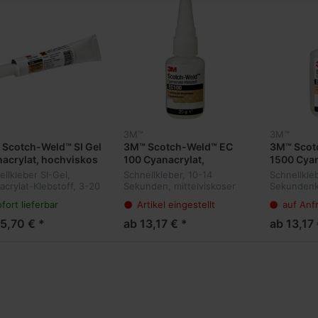
3M™
3M™
Scotch-Weld™ SI Gel
3M™ Scotch-Weld™ EC
3M™ Scot
acrylat, hochviskos
100 Cyanacrylat,
1500 Cyan
mittelviskos
hochvisk
llkleber SI-Gel,
Schnellkleber, 10-14
Schnellkleb
acrylat-Klebstoff, 3-20
Sekunden, mittelviskoser
Sekundenk
nden, mit thixotropem
Cyanacrylat-Klebstoff auf
Sekunden, 
fort lieferbar
Artikel eingestellt
auf Anf
alten, hochviskos, fein
Ethylcyanacrylatbasis
Klebstoff 
erbar, Universalkleber
Ethylcyanac
15,70 € *
ab 13,17 € *
ab 13,17 