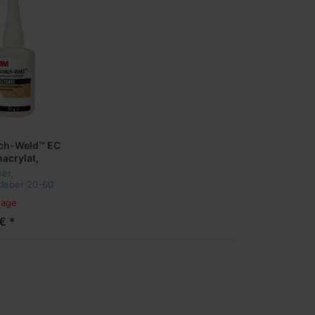
ch-Weld™ EC
acrylat,
os
er,
leber 20-60
Cyanacrylat-
rage
auf
rylatbasis.
€ *