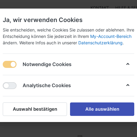
KONTAKT
HILFE & SE
Ja, wir verwenden Cookies
Sie entscheiden, welche Cookies Sie zulassen oder ablehnen. Ihre
Entscheidung können Sie jederzeit in Ihrem
My-Account-Bereich
ändern. Weitere Infos auch in unserer
Datenschutzerklärung
.
r - Isolierung
3M™ einseitige Klebebänder Papier-,Alu
Notwendige Cookies
anacrylate - Schraubensicherung
Cyanacrylate
Universalklebsto
versalklebstoffe
Analytische Cookies
on
3
Auswahl bestätigen
Alle auswählen
Empfehlung
iere nach