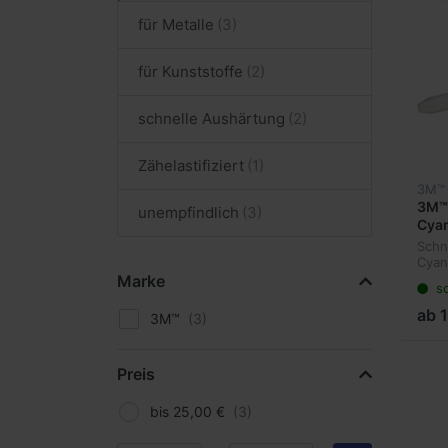
für Metalle
für Kunststoffe
schnelle Aushärtung
Zähelastifiziert
3M™
3M™ 
unempfindlich
Cyan
Schne
Cyan
Seku
Marke
so
Verh
dosi
ab 
3M™
Preis
bis 25,00 €