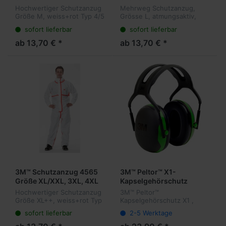
Hochwertiger Schutzanzug
Mehrweg Schutzanzug,
Größe M, weiss+rot Typ 4/5
Grösse L, atmungsaktiv,
+ 6
Kniepolster, Hosentaschen,
sofort lieferbar
sofort lieferbar
Material leichtes
Polyestergewebe
ab 13,70 € *
ab 13,70 € *
3M™ Schutzanzug 4565
3M™ Peltor™ X1-
Größe XL/XXL, 3XL, 4XL
Kapselgehörschutz
Hochwertiger Schutzanzug
3M™ Peltor™
Größe XL++, weiss+rot Typ
Kapselgehörschutz X1 ,
4/5 + 6
Kopfbügel, 27 dB, Grün
sofort lieferbar
2-5 Werktage