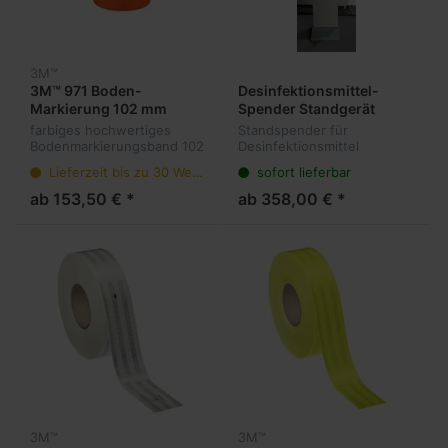
3M™
3M™ 971 Boden-
Desinfektionsmittel-
Markierung 102 mm
Spender Standgerät
farbiges hochwertiges
Standspender für
Bodenmarkierungsband 102
Desinfektionsmittel
mm Breite auch für
Lieferzeit bis zu 30 Werktage
sofort lieferbar
Staplereinsatz - farbig -
Umweltneutral durch PLA-
ab 153,50 € *
ab 358,00 € *
Träger
3M™
3M™