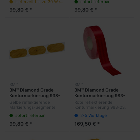
Lieferzeit bis zu 30 Werktage
sofort lieferbar
104
ECE 104
99,80 € *
99,80 € *
3M™
3M™
3M™ Diamond Grade
3M™ Diamond Grade
Konturmarkierung 938-
Konturmarkierung 983-
71 S Gelb Segmente
72 Rot
Gelbe reflektierende
Rote reflektierende
Markierungs-Segmente
Konturmarkierung 983-23,
983-72 S, Rot, 107 x 50 mm
55 mm x 50 m, UN ECE 104
sofort lieferbar
2-5 Werktage
ECE 104
99,80 € *
169,50 € *