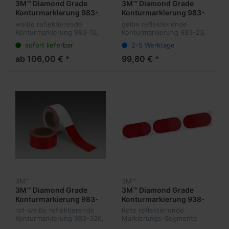
3M™ Diamond Grade
3M™ Diamond Grade
Konturmarkierung 983-
Konturmarkierung 983-
10 weiß
23 Selektiv gelb
weiße reflektierende
gelbe reflektierende
Konturmarkierung 983-10,
Konturmarkierung 983-23,
53,5 mm x 50 m, UN ECE
Selektiv gelb, 55 mm x 45,7
sofort lieferbar
2-5 Werktage
104
m, UN ECE 104
ab 106,00 € *
99,80 € *
3M™
3M™
3M™ Diamond Grade
3M™ Diamond Grade
Konturmarkierung 983-
Konturmarkierung 938-
326 rot-weiß
72 S Rot Segmente
rot-weiße reflektierende
Rote reflektierende
Konturmarkierung 983-326,
Markierungs-Segmente
50,8 mm x 45,7 m, UN ECE
983-72 S, Rot, 107 x 50 mm