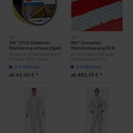
3M™
3M™
3M™ 5702 Gefahren-
3M™ Container-
Markierung schwarz/gelb
Warnmarkierung 823i
Gefahren-Folien-Klebeband
3M 823i Reflektierende
schwarz-gelb - lange
Warnmarkierung für
Lebensdauer
Container - in fertigen
2-5 Werktage
2-5 Werktage
Zuschnitten 4 Paar
ab 43,00 € *
ab 493,75 € *