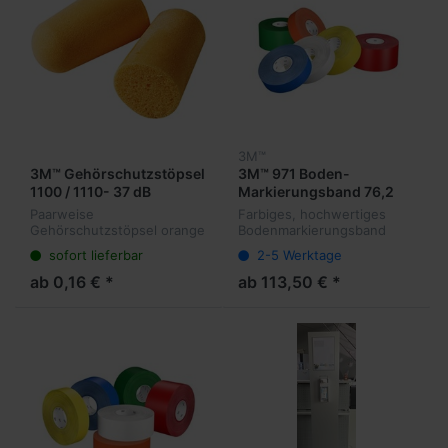
3M™
3M™ Gehörschutzstöpsel
3M™ 971 Boden-
1100 / 1110- 37 dB
Markierungsband 76,2
mm
Paarweise
Farbiges, hochwertiges
Gehörschutzstöpsel orange
Bodenmarkierungsband
- Dämpfung 37 dB
76,2 mm Breite auch für
sofort lieferbar
2-5 Werktage
Staplereinsatz - farbig -
Umweltneutral durch PLA-
ab 0,16 € *
ab 113,50 € *
Träger