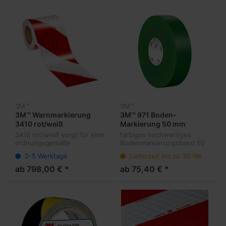
3M™
3M™
3M™ Warnmarkierung
3M™ 971 Boden-
3410 rot/weiß
Markierung 50 mm
3410 rot/weiß sorgt für eine
farbiges hochwertiges
ordnungsgemäße
Bodenmarkierungsband 50
Kennzeichnung - High
mm Breite auch für
2-5 Werktage
Lieferzeit bis zu 30 Werktage
Grade
Staplereinsatz - farbig -
Umweltneutral durch PLA-
ab 798,00 € *
ab 75,40 € *
Träger