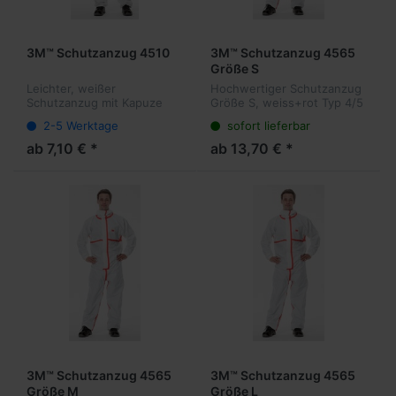
3M™ Schutzanzug 4510
3M™ Schutzanzug 4565
Größe S
Leichter, weißer
Hochwertiger Schutzanzug
Schutzanzug mit Kapuze
Größe S, weiss+rot Typ 4/5
Typ 5 + 6
+ 6
2-5 Werktage
sofort lieferbar
ab 7,10 € *
ab 13,70 € *
3M™ Schutzanzug 4565
3M™ Schutzanzug 4565
Größe M
Größe L