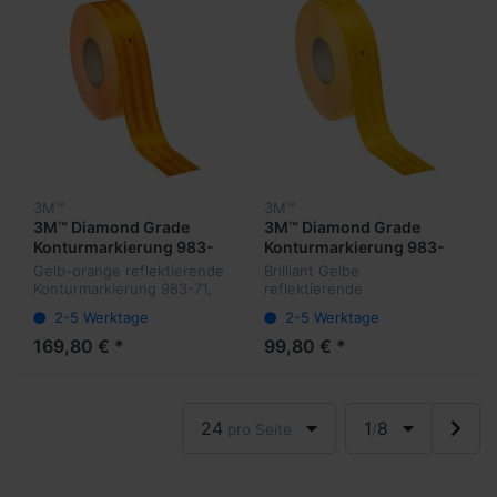
3M™
3M™
3M™ Diamond Grade
3M™ Diamond Grade
Konturmarkierung 983-
Konturmarkierung 983-
71 Gelborange
21 Brilliant-Gelb
Gelb-orange reflektierende
Brilliant Gelbe
Konturmarkierung 983-71,
reflektierende
55 mm x 45,7 m, UN ECE
Konturmarkierung 983-21,
2-5 Werktage
2-5 Werktage
104
55 mm x 45,7 m, UN ECE
104
169,80 € *
99,80 € *
24
1
8
pro Seite
/