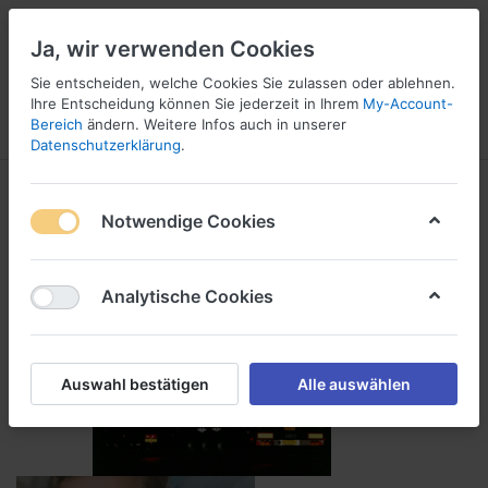
Ja, wir verwenden Cookies
Sie entscheiden, welche Cookies Sie zulassen oder ablehnen.
1
Ihre Entscheidung können Sie jederzeit in Ihrem
My-Account-
Bereich
ändern. Weitere Infos auch in unserer
Menü
Anmelden
Vergleichen
Wunschliste
Warenkorb
Datenschutzerklärung
.
3M™ Arbeitsschutz-Produkte -
Notwendige Cookies
Schutzanzüge - Gehörschutz -
Augenschutz - Warnmarkierung
Analytische Cookies
1-24
von
185
Auswahl bestätigen
Alle auswählen