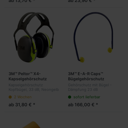
ab 13,70 € *
ab 23,90 € *
3M™ Peltor™ X4-
3M™ E-A-R Caps™
Kapselgehörschutz
Bügelgehörschutz
EC01000, Blau
Kapselgehörschutz
Gehörschutz mit Bügel -
Kopfbügel, 33 dB, Neongelb
Dämpfung 23 dB
2 Wochen
sofort lieferbar
ab 31,80 € *
ab 166,00 € *