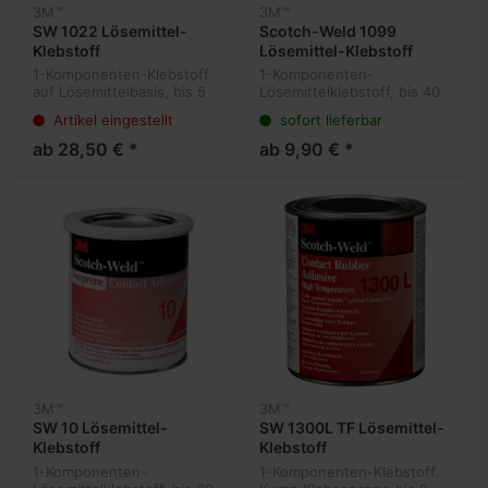
3M™
3M™
SW 1022 Lösemittel-
Scotch-Weld 1099
Klebstoff
Lösemittel-Klebstoff
1-Komponenten-Klebstoff
1-Komponenten-
auf Lösemittelbasis, bis 5
Lösemittelklebstoff, bis 40
Minuten, Kurze
Minuten, Lange
Artikel eingestellt
sofort lieferbar
Klebespanne, Öl-,
Klebespanne, Öl-,
Treibstoff- und
Treibstoff- und
ab 28,50 € *
ab 9,90 € *
weichmacherbeständig.
weichmacherbeständig.
Kleben von Kunststoffen
Kleben von Dekorfolien und
wie PVC, Ka...
faserverstärkten...
3M™
3M™
SW 10 Lösemittel-
SW 1300L TF Lösemittel-
Klebstoff
Klebstoff
1-Komponenten-
1-Komponenten-Klebstoff.