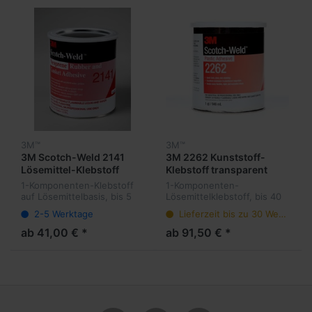
3M™
3M™
3M Scotch-Weld 2141
3M 2262 Kunststoff-
Lösemittel-Klebstoff
Klebstoff transparent
1-Komponenten-Klebstoff
1-Komponenten-
auf Lösemittelbasis, bis 5
Lösemittelklebstoff, bis 40
Minuten, Kurze
Minuten, Lange
2-5 Werktage
Lieferzeit bis zu 30 Werktage
Klebespanne, Öl-,
Klebespanne, Öl-,
Treibstoff- und
Treibstoff- und
ab 41,00 € *
ab 91,50 € *
weichmacherbeständig.
weichmacherbeständig.
Kleben von Kunststoffen
Kleben von Dekorfolien und
wie PVC, Ka...
faserverstärkten...