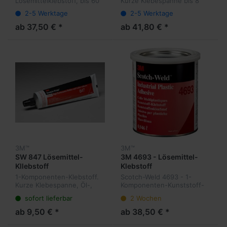
Lösemittelklebstoff, bis 60
Kurze Klebespanne bis 8
Minuten, Lange
Minuten, Gummi-Klebstoff.
2-5 Werktage
2-5 Werktage
Klebespanne, Lösemittel-
Kleben von Neopren,
und Hitzeaktivierbar. Kleben
Butylgummi auf Metall und
ab 37,50 € *
ab 41,80 € *
von Dekor- und
Spanplatten
Holzfaserplatten, Sperrholz,
Fu...
3M™
3M™
SW 847 Lösemittel-
3M 4693 - Lösemittel-
Kllebstoff
Klebstoff
1-Komponenten-Klebstoff.
Scotch-Weld 4693 - 1-
Kurze Klebespanne, Öl-,
Komponenten-Kunststoff-
Treibstoff- und
Klebstoff auf Basis
sofort lieferbar
2 Wochen
weichmacherbeständig.
Synthetischer Elastomere
ab 9,50 € *
ab 38,50 € *