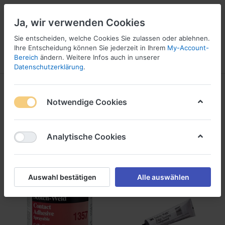
Ja, wir verwenden Cookies
Sie entscheiden, welche Cookies Sie zulassen oder ablehnen.
1
Ihre Entscheidung können Sie jederzeit in Ihrem
My-Account-
Bereich
ändern. Weitere Infos auch in unserer
Menü
Anmelden
Vergleichen
Wunschliste
Warenkorb
Datenschutzerklärung
.
Lösemittel-Klebstoffe
Notwendige Cookies
1-10
von
10
Analytische Cookies
Filtern
Sortieren
Auswahl bestätigen
Alle auswählen