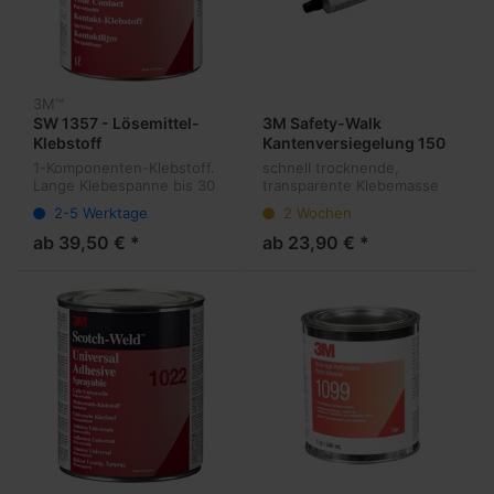
3M™
SW 1357 - Lösemittel-
3M Safety-Walk
Klebstoff
Kantenversiegelung 150
ml
1-Komponenten-Klebstoff.
schnell trocknende,
Lange Klebespanne bis 30
transparente Klebemasse
Minuten, Hohe
2-5 Werktage
2 Wochen
Anfangshaftung,
Ausgezeichnete Temp.-
ab 39,50 € *
ab 23,90 € *
Beständigkeit. Klebt
Papierwaben, Foemaglas,
Phenol und...