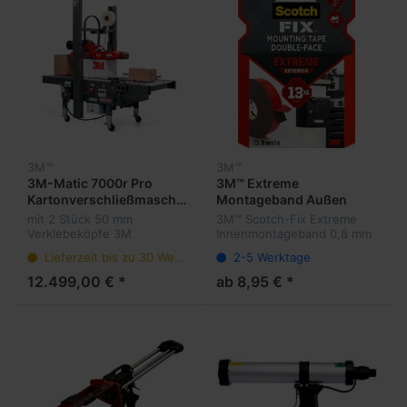
3M™
3M™
3M-Matic 7000r Pro
3M™ Extreme
Kartonverschließmaschine
Montageband Außen
220 Volt
extra stark / grau
mit 2 Stück 50 mm
3M™ Scotch-Fix Extreme
Verklebeköpfe 3M
Innenmontageband 0,8 mm
AccuGlide 2+
Dick, weiß - beidseitig
Lieferzeit bis zu 30 Werktage
2-5 Werktage
klebend. Kurzrollen
12.499,00 € *
ab 8,95 € *