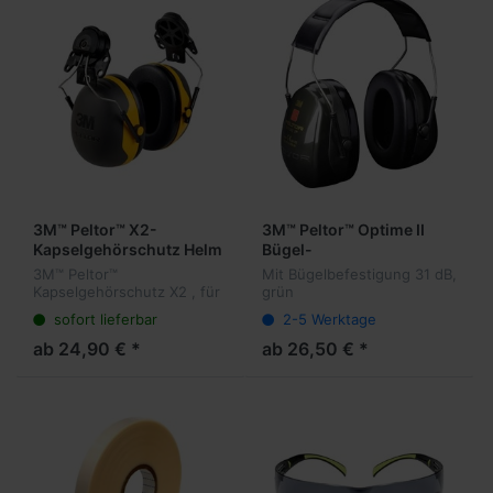
3M™ Peltor™ X2-
3M™ Peltor™ Optime II
Kapselgehörschutz Helm
Bügel-
Kapselgehörschutz
3M™ Peltor™
Mit Bügelbefestigung 31 dB,
Kapselgehörschutz X2 , für
grün
Helmbefestigung, 31 dB,
sofort lieferbar
2-5 Werktage
Gelb
ab 24,90 € *
ab 26,50 € *