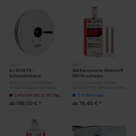
3M™
3M™
SJ 3518 FR -
3M Karosserie-Klebstoff
Schlaufenband
08116 schwarz
schwarz/beige
Schwer entflammbares
2-Komponenten Epoxy
Schlaufenband Klettband
Klebstoff für Karosserieteile
schwarz/beige,
Lieferzeit bis zu 60 Tagen
2-5 Werktage
Kautschukkleber. Flexibles
Klettband mit klebestarkem
ab 189,00 € *
ab 76,40 € *
Kautschukkleber.