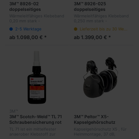
3M™ 8926-02
3M™ 8926-025
doppelseitiges
doppelseitiges
Klebeband thermisch
Klebeband thermisch
Wärmeleitfähiges Klebeband
Wärmeleitfähiges Klebeband
leitfähig
leitfähig
0,20 mm stark -
0,250 mm stark -
doppelseitig klebend
doppelseitig klebend
2-5 Werktage
Lieferzeit bis zu 30 Werktage
ab 1.098,00 € *
ab 1.399,00 € *
3M™
3M™ Scotch-Weld™ TL 71
3M™ Peltor™ X5-
Schraubensicherung rot
Kapselgehörschutz
Helmmontage
TL 71 ist ein mittelfester
Kapselgehörschutz X5 , für
anaerober Klebstoff zur
Helmmontage, 37 dB,
Sicherung der
schwarz