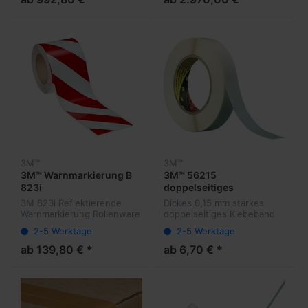
3M™
3M™
3M™ Warnmarkierung B
3M™ 56215
823i
doppelseitiges
Klebeband mit
3M 823i Reflektierende
Dickes 0,15 mm starkes
Papiervliesträger
Warnmarkierung Rollenware
doppelseitiges Klebeband
Set.
mit Papiervliesträger, sehr
2-5 Werktage
2-5 Werktage
gute Haftung
ab 139,80 € *
ab 6,70 € *