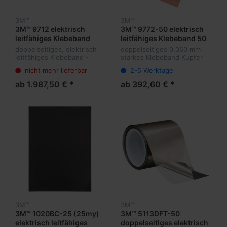
3M™
3M™
3M™ 9712 elektrisch
3M™ 9772-50 elektrisch
leitfähiges Klebeband
leitfähiges Klebeband 50
0,050 mm
my
doppelseitiges, elektrisch
doppelseitiges 0,050 mm
leitfähiges Klebeband -
starkes Klebeband Kupfer
XYZ-Achse
nicht mehr lieferbar
2-5 Werktage
ab 1.987,50 € *
ab 392,60 € *
3M™
3M™
3M™ 1020BC-25 (25my)
3M™ 5113DFT-50
elektrisch leitfähiges
doppelseitiges elektrisch