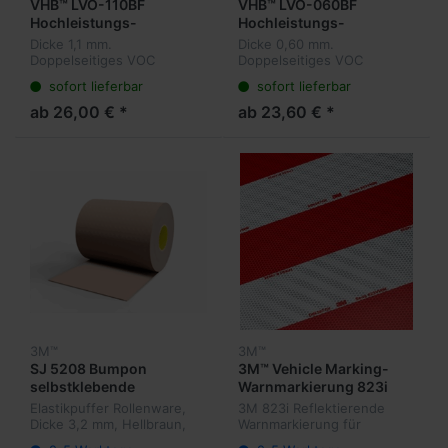
VHB™ LVO-110BF
VHB™ LVO-060BF
Hochleistungs-
Hochleistungs-
Verbindungssystem /
Verbindungssystem /
Dicke 1,1 mm.
Dicke 0,60 mm.
schwarz
schwarz
Doppelseitiges VOC
Doppelseitiges VOC
Hochleistungs-
Hochleistungs-
sofort lieferbar
sofort lieferbar
Verbindungssystem /
Verbindungssystem /
schwarz
schwarz
ab 26,00 € *
ab 23,60 € *
3M™
3M™
SJ 5208 Bumpon
3M™ Vehicle Marking-
selbstklebende
Warnmarkierung 823i
Elastikpuffer
Elastikpuffer Rollenware,
3M 823i Reflektierende
Dicke 3,2 mm, Hellbraun,
Warnmarkierung für
Kautschukkleber
Fahrzeuge und Container