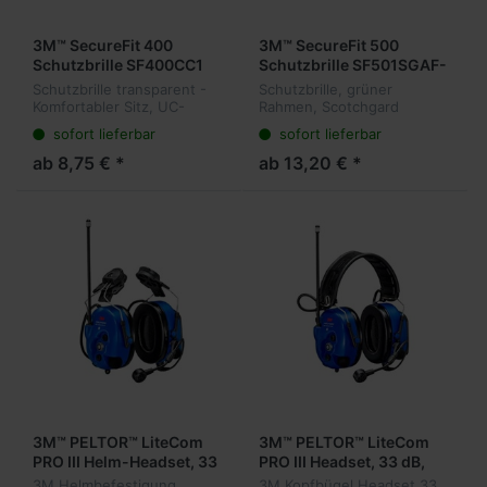
3M™ SecureFit 400
3M™ SecureFit 500
Schutzbrille SF400CC1
Schutzbrille SF501SGAF-
GRN
Schutzbrille transparent -
Schutzbrille, grüner
Komfortabler Sitz, UC-
Rahmen, Scotchgard
Schutz
Antifog-, Antikratz,
sofort lieferbar
sofort lieferbar
transparente Scheibe
ab 8,75 € *
ab 13,20 € *
3M™ PELTOR™ LiteCom
3M™ PELTOR™ LiteCom
PRO III Helm-Headset, 33
PRO III Headset, 33 dB,
dB, blau
blau
3M Helmbefestigung
3M Kopfbügel Headset 33