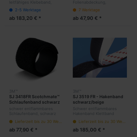
weiß
leitfähiges Klebeband,
Folienabdeckung,
welches bei Hitze aushärtet
Hochleistungs-Klebeband,
2-5 Werktage
7 Werktage
welches eine sehr gute
Anpassungsfähigkeit an die
ab 183,20 € *
ab 47,90 € *
zu klebende Oberfläche
bietet. Speziell für Metallv...
3M™
3M™
SJ 3418FR Scotchmate™
SJ 3519 FR - Hakenband
Schlaufenband schwarz
schwarz/beige
schwer entflammbares
Schwer entflammbares
Schlaufenband, schwarz
Hakenband Klettband
Dicke 3,6 mm
schwarz, Kautschukkleber.
Lieferzeit bis zu 30 Werktage
Lieferzeit bis zu 30 Werktage
Flexibles Klettband mit
klebestarkem
ab 77,90 € *
ab 185,00 € *
Kautschukkleber.