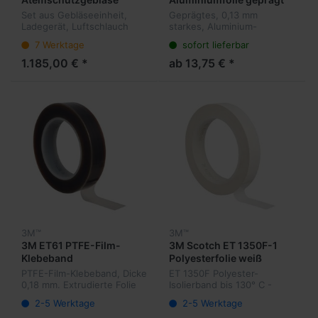
Set aus Gebläseeinheit,
Geprägtes, 0,13 mm
Ladegerät, Luftschlauch
starkes, Aluminium-
usw.
Abschirmband
7 Werktage
sofort lieferbar
1.185,00 € *
ab 13,75 € *
3M™
3M™
3M ET61 PTFE-Film-
3M Scotch ET 1350F-1
Klebeband
Polyesterfolie weiß
PTFE-Film-Klebeband, Dicke
ET 1350F Polyester-
0,18 mm. Extrudierte Folie
Isolierband bis 130° C -
extrem glatt. Für
Dicke 0,08 mm, bis 6,55 KV
2-5 Werktage
2-5 Werktage
Ausrüstungen von