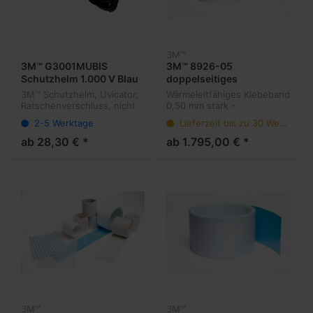
3M™
3M™ G3001MUBIS
3M™ 8926-05
Schutzhelm 1.000 V Blau
doppelseitiges
Klebeband thermisch
3M™ Schutzhelm, Uvicator,
Wärmeleitfähiges Klebeband
leitfähig
Ratschenverschluss, nicht
0,50 mm stark -
belüftet, dielektrisch 1000
doppelseitig klebend
2-5 Werktage
Lieferzeit bis zu 30 Werktage
V, Lederschweißband, Blau
G3001MUBIS1000V
ab 28,30 € *
ab 1.795,00 € *
3M™
3M™