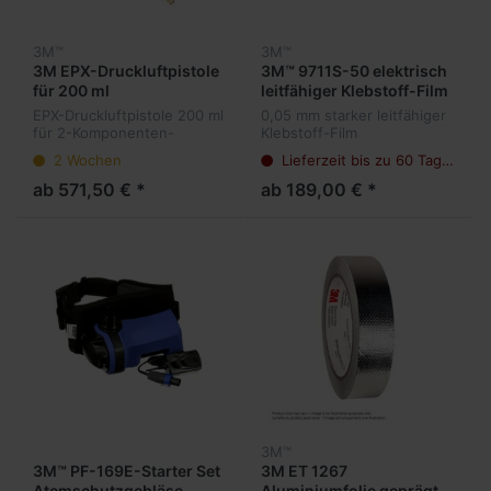
3M™
3M™
3M EPX-Druckluftpistole
3M™ 9711S-50 elektrisch
für 200 ml
leitfähiger Klebstoff-Film
XYZ-Achse
EPX-Druckluftpistole 200 ml
0,05 mm starker leitfähiger
für 2-Komponenten-
Klebstoff-Film
Katuschen der DP-
2 Wochen
Lieferzeit bis zu 60 Tagen
Klebstoffserie, z.B. DP-100
usw. Passende Mischdüsen
ab 571,50 € *
ab 189,00 € *
ebenfalls im Shop
3M™
3M™ PF-169E-Starter Set
3M ET 1267
Atemschutzgebläse
Aluminiumfolie geprägt