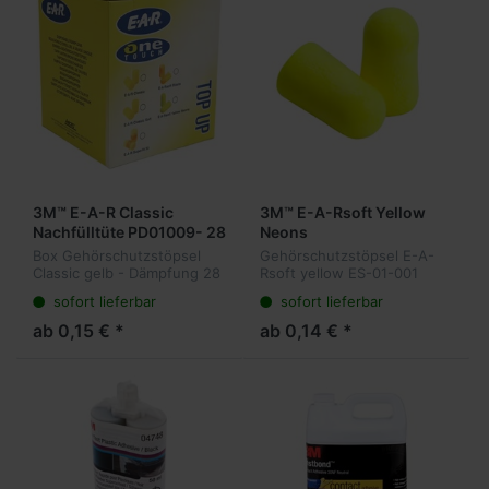
3M™ E-A-R Classic
3M™ E-A-Rsoft Yellow
Nachfülltüte PD01009- 28
Neons
dB
Gehörschutzstöpsel 34
Box Gehörschutzstöpsel
Gehörschutzstöpsel E-A-
dB
Classic gelb - Dämpfung 28
Rsoft yellow ES-01-001
dB
sofort lieferbar
sofort lieferbar
ab 0,15 € *
ab 0,14 € *