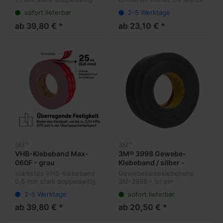
für anspruchsvolle
entwickelt, um die Klebkraft
sofort lieferbar
2-5 Werktage
Anwendungen -
der VHB Klebebänder mit
Folienabdeckung
Acrylat-Klebstoffen auf
ab 39,80 € *
ab 23,10 € *
kritischen Oberflächen
wesentlich zu...
3M™
3M™
VHB-Klebeband Max-
3M® 3998 Gewebe-
060F - grau
Klebeband / silber -
schwarz
stärkstes VHB-Klebeband
Gewebeklebeklebeband
0,6 mm stark doppelseitig
3M-3998 - ist ein
für anspruchsvolle
Gewebeklebeband für
2-5 Werktage
sofort lieferbar
Anwendungen -
vielseitige Anwendungen.
Folienabdeckung
Dicke 0,320 mm. Farben
ab 39,80 € *
ab 20,50 € *
silber