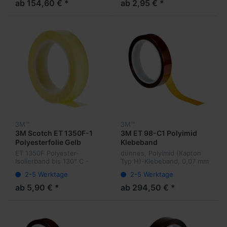
Gegenständen mit geraden
ab 154,60 € *
ab 2,95 € *
Oberflächen geeignet.
Gleithilfe
3M™
3M™
3M Scotch ET 1350F-1
3M ET 98-C1 Polyimid
Polyesterfolie Gelb
Klebeband
ET 1350F Polyester-
dünnes, Polyimid (Kapton
Isolierband bis 130° C -
Typ H)-Klebeband, 0,07 mm
Dicke 0,08 mm, bis 6,55 KV
stark, mit einem
2-5 Werktage
2-5 Werktage
Silikonklebstoff,
hochtemperaturbeständig,
ab 5,90 € *
ab 294,50 € *
Durchschlagfestigkeit >7.5
kv