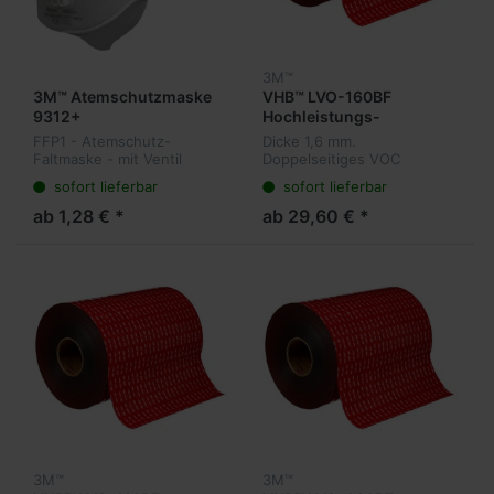
3M™
3M™ Atemschutzmaske
VHB™ LVO-160BF
9312+
Hochleistungs-
Verbindungssystem /
FFP1 - Atemschutz-
Dicke 1,6 mm.
schwarz
Faltmaske - mit Ventil
Doppelseitiges VOC
Hochleistungs-
sofort lieferbar
sofort lieferbar
Verbindungssystem /
schwarz
ab 1,28 € *
ab 29,60 € *
3M™
3M™