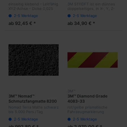
Klebeband einseitig
leitfähiges Klebeband
einseitig klebend - Leitfähig
3M 5111DFT ist ein dünnes
0,050 mm
XYZ-Achse - Dicke 0,025
doppelseitiges, in X-, Y, Z-
mm
Achse elektrisch leitfähiges
2-5 Werktage
2-5 Werktage
Klebeband
ab 92,45 € *
ab 34,90 € *
3M™
3M™ Nomad™
3M™ Diamond Grade
Schmutzfangmatte 8200
4083-33
grau
Nomad Terra Matte schwarz
rot/gelbe prismatische
bis 5.000 Pers./Tag
Fahrzeugmarkierung
Zulassung für Feuerwehr-
2-5 Werktage
2-5 Werktage
Fahrzeuge
ab 992,80 € *
ab 2.970,00 € *