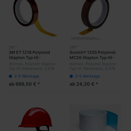
3M™
3M™
3M ET 1218 Polyimid
Scotch® 1205 Polyimid
(Kapton Typ H)-
MC26 (Kapton Typ H)-
Klebeband
Klebeband
dünnes, Polyimid (Kapton
dünnes, Polyimid (Kapton
Typ H)-Klebeband, 0,078
Typ H)-Klebeband, 0,078
mm stark, mit einem
mm stark, mit einem
2-5 Werktage
2-5 Werktage
Silikonklebstoff,
Silikonklebstoff,
hochtemperaturbeständig,
hochtemperaturbeständig,
ab 699,50 € *
ab 24,20 € *
Durchschlagfestigkeit >7.5
Durchschlagfestigkeit >7.5
kv
kv