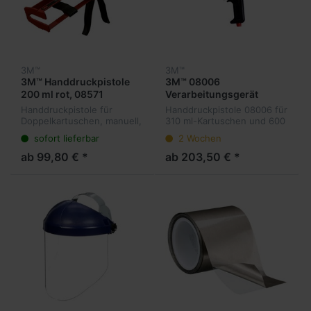
3M™
3M™
3M™ Handdruckpistole
3M™ 08006
200 ml rot, 08571
Verarbeitungsgerät
pneumatisch
Handdruckpistole für
Handdruckpistole 08006 für
Doppelkartuschen, manuell,
310 ml-Kartuschen und 600
rot 200 ml für 2-
ml Beutel pneumatisch
sofort lieferbar
2 Wochen
Komponenten-Katuschen
der DP-Klebstoffserie, z.B.
ab 99,80 € *
ab 203,50 € *
DP-110, DP125, DP 190 usw.
Passende Mischd...