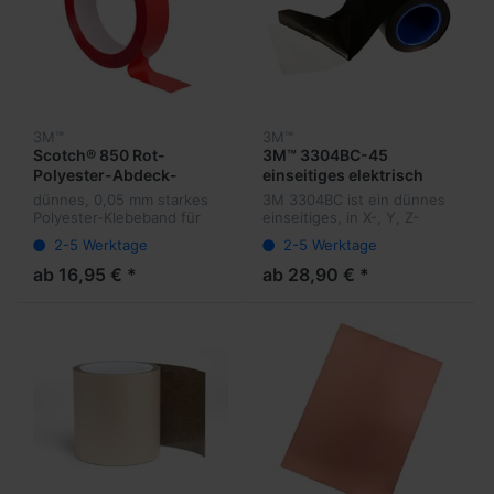
3M™
3M™
Scotch® 850 Rot-
3M™ 3304BC-45
Polyester-Abdeck-
einseitiges elektrisch
Klebeband
leitfähiges Klebeband
dünnes, 0,05 mm starkes
3M 3304BC ist ein dünnes
0,045 mm
Polyester-Klebeband für
einseitiges, in X-, Y, Z-
dauerhaft belastbare
Achse elektrisch leitfähiges
2-5 Werktage
2-5 Werktage
Anwendungen. Farbe rot
Klebeband
ab 16,95 € *
ab 28,90 € *