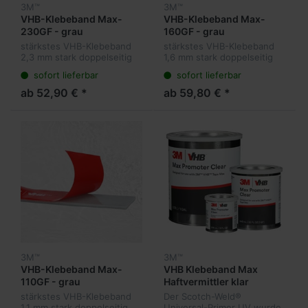
3M™
3M™
VHB-Klebeband Max-
VHB-Klebeband Max-
230GF - grau
160GF - grau
stärkstes VHB-Klebeband
stärkstes VHB-Klebeband
2,3 mm stark doppelseitig
1,6 mm stark doppelseitig
für anspruchsvolle
für anspruchsvolle
sofort lieferbar
sofort lieferbar
Anwendungen -
Anwendungen -
Folienabdeckung
Folienabdeckung
ab 52,90 € *
ab 59,80 € *
3M™
3M™
VHB-Klebeband Max-
VHB Klebeband Max
110GF - grau
Haftvermittler klar
stärkstes VHB-Klebeband
Der Scotch-Weld®
1,1 mm stark doppelseitig
Universal-Primer UV wurde