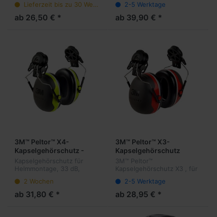
Lieferzeit bis zu 30 Werktage
2-5 Werktage
Schraubverbindung und
zum Schutz vor Korrosion
ab 26,50 € *
ab 39,90 € *
3M™ Peltor™ X4-
3M™ Peltor™ X3-
Kapselgehörschutz -
Kapselgehörschutz
Helmmontage
Helmmontage
Kapselgehörschutz für
3M™ Peltor™
Helmmontage, 33 dB,
Kapselgehörschutz X3 , für
Neongelb
Helmmontage, 31 dB, Rot
2 Wochen
2-5 Werktage
ab 31,80 € *
ab 28,95 € *