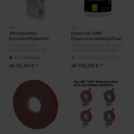
3M™
3M™
3M Superfast-
Fastbond 30NF
Kunststoffklebstoff
Dispersionsklebstoff auf
04748 schwarz
Polychloroprenbasis
2-Kompenten-
Dispersionsklebstoff, super
Klebstoffsystem, 20
schnell, 1-Komponenten-
Minuten, schwarz, für die
Klebstoff, 1-10 Minuten,
2-5 Werktage
Lieferzeit bis zu 30 Werktage
EPX-Spendepistole
schnelle Soforthaftung, bis
selbstvermischend in
150° C
ab 35,40 € *
ab 156,00 € *
Mischdüse - lange
Verarbeitungszeit pastös -