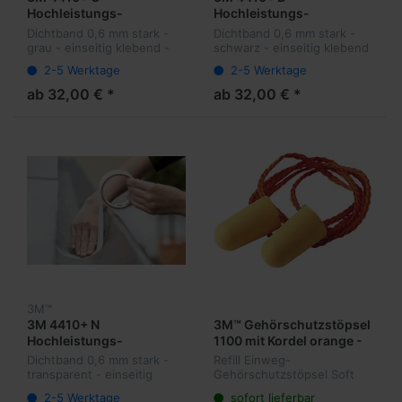
Hochleistungs-
Hochleistungs-
Dichtband grau 0,6 mm
Dichtband schwarz 0,6
Dichtband 0,6 mm stark -
Dichtband 0,6 mm stark -
stark
mm stark
grau - einseitig klebend -
schwarz - einseitig klebend
-
2-5 Werktage
2-5 Werktage
ab 32,00 € *
ab 32,00 € *
3M™
3M 4410+ N
3M™ Gehörschutzstöpsel
Hochleistungs-
1100 mit Kordel orange -
Dichtband transparent
35 dB
Dichtband 0,6 mm stark -
Refill Einweg-
0,6 mm stark
transparent - einseitig
Gehörschutzstöpsel Soft
klebend -
ohne Kordel - Dämpfung 35
2-5 Werktage
sofort lieferbar