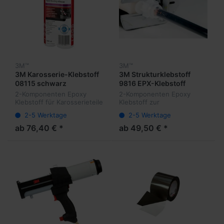
3M™
3M™
3M Karosserie-Klebstoff
3M Strukturklebstoff
08115 schwarz
9816 EPX-Klebstoff
2-Komponenten Epoxy
2-Komponenten Epoxy
Klebstoff für Karosserieteile
Klebstoff zur
Bördelfalzverklebung von
2-5 Werktage
2-5 Werktage
Aluminiumblechen im
Karosseriebau
ab 76,40 € *
ab 49,50 € *