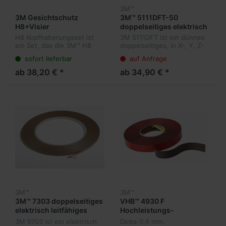
3M™
3M Gesichtschutz
3M™ 5111DFT-50
H8+Visier
doppelseitiges elektrisch
leitfähiges Klebeband
H8 Kopfhalterungsset ist
3M 5111DFT ist ein dünnes
0,050 mm
ein Set, das die 3M™ H8
doppelseitiges, in X-, Y, Z-
Kopfhalterung und das 3M™
Achse elektrisch leitfähiges
sofort lieferbar
auf Anfrage
Visier Serie WP96 zum
Klebeband
Schutz vor UV-Strahlung,
ab 38,20 € *
ab 34,90 € *
Stößen, geschmolzenem
Metall und Fl...
3M™
3M™
3M™ 7303 doppelseitiges
VHB™ 4930 F
elektrisch leitfähiges
Hochleistungs-
Klebeband 0,074 mm
Verbindungssystem /
3M 9703 ist ein elektrisch
Dicke 0,6 mm.