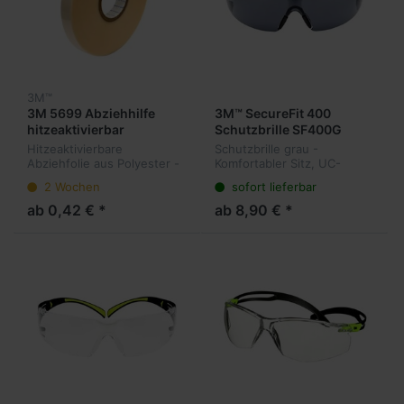
3M™
3M 5699 Abziehhilfe
3M™ SecureFit 400
hitzeaktivierbar
Schutzbrille SF400G
Hitzeaktivierbare
Schutzbrille grau -
Abziehfolie aus Polyester -
Komfortabler Sitz, UC-
zum leichten Lösen von
Schutz
2 Wochen
sofort lieferbar
Abdeckungen auf PE und
PP, und silikonisierte
ab 0,42 € *
ab 8,90 € *
Papiere und Folien