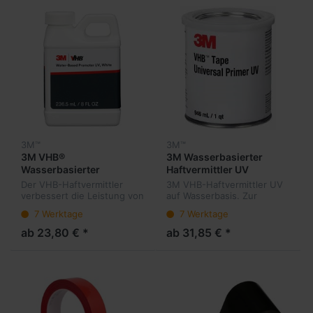
3M™
3M™
3M VHB®
3M Wasserbasierter
Wasserbasierter
Haftvermittler UV
Haftvermittler UV
Der VHB-Haftvermittler
3M VHB-Haftvermittler UV
verbessert die Leistung von
auf Wasserbasis. Zur
3M VHB-Klebebändern auf
entwickelt, um die Klebkraft
7 Werktage
7 Werktage
kritischen Oberflächen
der VHB Klebebänder mit
wesentlich. Dazu zählen
Acrylat-Klebstoffen auf
ab 23,80 € *
ab 31,85 € *
ABS, PMMA, Polycarbonat,
kritischen Oberflächen
FRP, PVC,...
wesentlich...