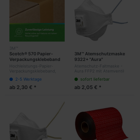
3M™
Scotch® 570 Papier-
3M™ Atemschutzmaske
Verpackungsklebeband
9322+ "Aura"
Hochleistungs-Papier-
Atemschutz-Faltmaske -
Verpackungsklebeband,
Aura FFP2 mit Atemventil
Dicke 0,119 mm, speziell für
2-5 Werktage
sofort lieferbar
Papierverpackungen,
Packautomaten
ab 2,30 € *
ab 2,05 € *