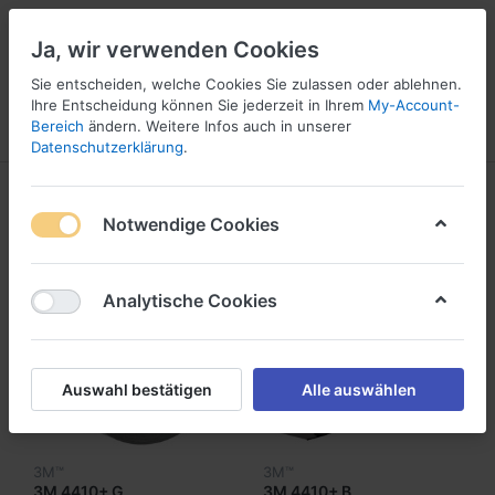
Ja, wir verwenden Cookies
Sie entscheiden, welche Cookies Sie zulassen oder ablehnen.
1
Ihre Entscheidung können Sie jederzeit in Ihrem
My-Account-
Bereich
ändern. Weitere Infos auch in unserer
Menü
Anmelden
Vergleichen
Wunschliste
Warenkorb
Datenschutzerklärung
.
Neu eingetroffen
RSS
Notwendige Cookies
Analytische Cookies
Auswahl bestätigen
Alle auswählen
3M™
3M™
3M 4410+ G
3M 4410+ B