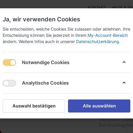
KONTAKT
HILFE & SE
Ja, wir verwenden Cookies
Sie entscheiden, welche Cookies Sie zulassen oder ablehnen. Ihre
Entscheidung können Sie jederzeit in Ihrem
My-Account-Bereich
ändern. Weitere Infos auch in unserer
Datenschutzerklärung
.
r - Isolierung
3M™ einseitige Klebebänder Papier-,Alu
Notwendige Cookies
webe-, Kupfer-, Schaum-, Folienträger
Spezial-Folienträger-Klebe
Analytische Cookies
3M ET 9
Klebeb
Auswahl bestätigen
Alle auswählen
dünnes, Polyimi
mit einem Silik
Durchschlagfest