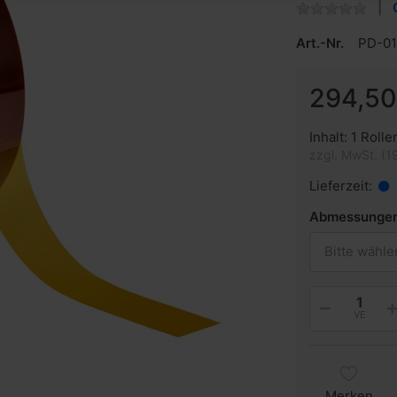
Art.-Nr.
PD-0
294,50
Inhalt: 1 Rolle
zzgl. MwSt. (1
Lieferzeit:
Abmessunge
Bitte wähle
VE
Merken