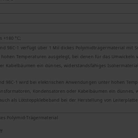
s +180 °C;
d 98C-1 verfügt über 1 Mil dickes Polyimidträgermaterial mit Sili
hohen Temperaturen ausgelegt, bei denen für das Umwickeln vo
r Kabelbäumen ein dünnes, widerstandsfähiges Isoliermaterial e
d 98C-1 wird bei elektrischen Anwendungen unter hohen Tempe
nsformatoren, Kondensatoren oder Kabelbäumen ein dünnes, wid
h auch als Lötstoppklebeband bei der Herstellung von Leiterplatte
es Polyimid-Trägermaterial
ff