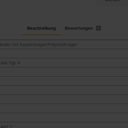
Beschreibung
Bewertungen
0
änder mit Kaptonträger/Polyimidträger
olie Typ H
d
OANZ 2