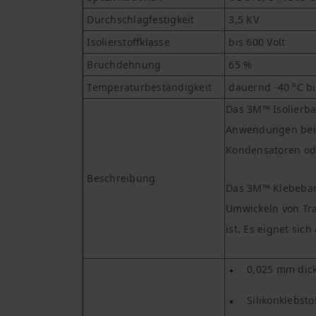
Durchschlagfestigkeit
3,5 KV
Isolierstoffklasse
bis 600 Volt
Bruchdehnung
65 %
Temperaturbeständigkeit
dauernd -40 °C bi
Das 3M™ Isolierban
Anwendungen bei 
Kondensatoren ode
Beschreibung
Das 3M™ Klebeban
Umwickeln von Tra
ist. Es eignet sic
0,025 mm dick
Silikonklebsto