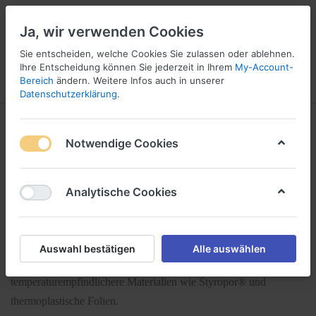
Ja, wir verwenden Cookies
Sie entscheiden, welche Cookies Sie zulassen oder ablehnen.
1
Ihre Entscheidung können Sie jederzeit in Ihrem
My-Account-
Bereich
ändern. Weitere Infos auch in unserer
Menü
Anmelden
Vergleichen
Wunschliste
Warenkorb
Datenschutzerklärung
.
3M™ Scotch-Weld™
Notwendige Cookies
Schmelzklebstoffe Low-Melt
1-4
von
4
Analytische Cookies
3M™ Scotch-Weld™ Schmelzklebstoffe
'Low-Melt' Klebstoffe werden bei einer Schmelztemperatur von
Auswahl bestätigen
Alle auswählen
120 bis 130°C aufgetragen und eignen sich besonders für
temperaturempfindlichere Materialien wie Styropor® und
thermoplastische Folien.