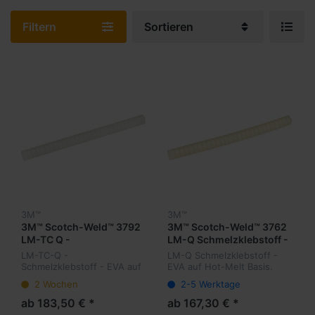
Filtern
Sortieren
3M™
3M™
3M™ Scotch-Weld™ 3792
3M™ Scotch-Weld™ 3762
LM-TC Q -
LM-Q Schmelzklebstoff -
Schmelzklebstoff - EVA
EVA
LM-TC-Q -
LM-Q Schmelzklebstoff -
Schmelzklebstoff - EVA auf
EVA auf Hot-Melt Basis.
Hot-Melt Basis. Klebersticks
Klebersticks zur
2 Wochen
2-5 Werktage
zur Verarbeitung mit
Verarbeitung mit Schmelz-
Schmelz-Kleber-Pistole TC.
Kleber-Pistole LM-
ab 183,50 € *
ab 167,30 € *
Gute Schlagfestikeit -
Quadrack. Gute Festigkeit