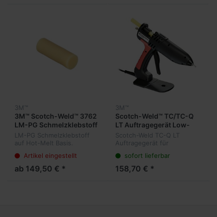
flexibel -
und schnelle Abbindezei...
3M™
3M™
3M™ Scotch-Weld™ 3762
Scotch-Weld™ TC/TC-Q
LM-PG Schmelzklebstoff
LT Auftragegerät Low-
- EVA
Melt
LM-PG Schmelzklebstoff
Scotch-Weld TC-Q LT
auf Hot-Melt Basis.
Auftragegerät für
Klebersticks zur
Schmelzklebstoffe Leichtes
Artikel eingestellt
sofort lieferbar
Verarbeitung mit Schmelz-
und mobiles Handgerät für
Kleber-Pistole Polygun.
Quadrack-Klebstoffe Low-
ab 149,50 € *
158,70 € *
Gute Festigkeit und
Melt - Quadrack-
schnelle Abbindezeit - für
Dosiersystem 220 Volt Kle...
K...