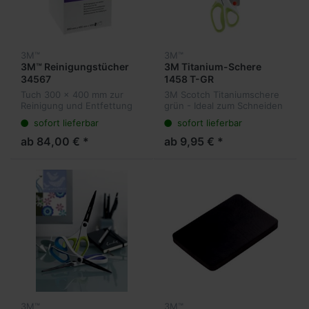
3M™
3M™
3M™ Reinigungstücher
3M Titanium-Schere
34567
1458 T-GR
Tuch 300 x 400 mm zur
3M Scotch Titaniumschere
Reinigung und Entfettung
grün - Ideal zum Schneiden
von Oberflächen in
von Papier, Pappe,
sofort lieferbar
sofort lieferbar
Verbindung mit Reinigern
Baselartikeln einseitigen
Klebebändern usw.
ab 84,00 € *
ab 9,95 € *
3M™
3M™