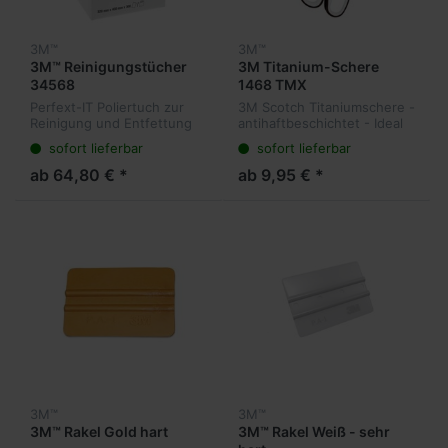
3M™
3M™
3M™ Reinigungstücher
3M Titanium-Schere
34568
1468 TMX
Perfext-IT Poliertuch zur
3M Scotch Titaniumschere -
Reinigung und Entfettung
antihaftbeschichtet - Ideal
von Oberflächen in
zum Schneiden von
sofort lieferbar
sofort lieferbar
Verbindung mit Reinigern
Klebebändern
ab 64,80 € *
ab 9,95 € *
3M™
3M™
3M™ Rakel Gold hart
3M™ Rakel Weiß - sehr