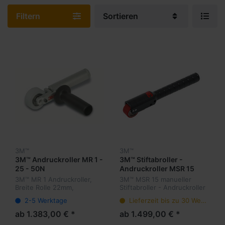
Filtern
Sortieren
3M™
3M™
3M™ Andruckroller MR 1 -
3M™ Stiftabroller -
25 - 50N
Andruckroller MSR 15
3M™ MR 1 Andruckroller,
3M™ MSR 15 manueller
Breite Rolle 22mm,
Stiftabroller - Andruckroller
Durchmesser Rolle 50mm,
bis 15 mm Breite -
2-5 Werktage
Lieferzeit bis zu 30 Werktage
MR1 Grundeinstellung
Einstellbereich 10 - 40 N
Andruck 50N
ab 1.383,00 € *
ab 1.499,00 € *