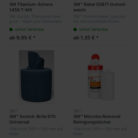
3M Titanium-Schere
3M™ Rakel 50871 Gummi
1458 T-MX
weich
3M Scotch Titaniumschere
3M™ Gummi-Rakel, speziell
grün - Ideal zum Schneiden
für Ventureshield Folien
von Textilien, Fotos,
sofort lieferbar
sofort lieferbar
Bastelarbeiten
ab 9,95 € *
ab 1,35 € *
3M™
3M™
3M™ Scotch-Brite 670
3M™ Microbe Removal
Universal
Reinigungstücher
Reinigungsvlies
Vliestuch 200 x 100 mm auf
Vliestuch 200 x 100 mm auf
Rolle
Rolle