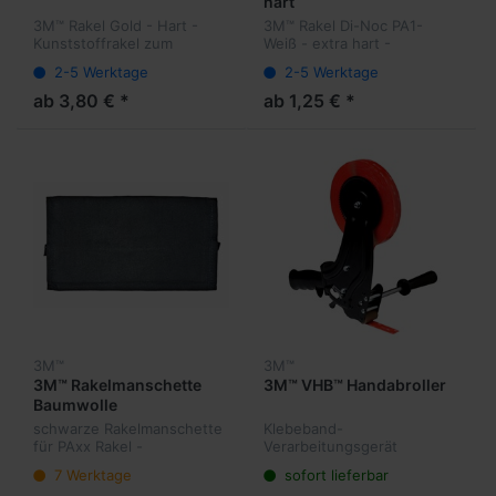
hart
3M™ Rakel Gold - Hart -
3M™ Rakel Di-Noc PA1-
Kunststoffrakel zum
Weiß - extra hart -
Anpassen des Klebebandes
Kunststoffrakel zum
2-5 Werktage
2-5 Werktage
an die Oberflächenkonturen
Anpassen des Klebebandes
insbesondere im Bereich
an die Oberflächenkonturen
ab 3,80 € *
ab 1,25 € *
von Ecken und Kanten.
insbesondere im Bereich
von Ecken und Kante...
3M™
3M™
3M™ Rakelmanschette
3M™ VHB™ Handabroller
Baumwolle
schwarze Rakelmanschette
Klebeband-
für PAxx Rakel -
Verarbeitungsgerät
7000035436 für
7 Werktage
sofort lieferbar
doppelseitige und