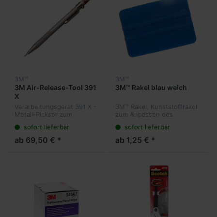
3M™
3M™
3M Air-Release-Tool 391
3M™ Rakel blau weich
X
Verarbeitungsgerät 391 X -
3M™ Rakel. Kunststoffrakel
Metall-Pickser zum
zum Anpassen des
Abheben von Klebeband-
Klebebandes an die
sofort lieferbar
sofort lieferbar
Abdeckungen und
Oberflächenkonturen
Ausstechen von Blasen bei
insbesondere im Bereich
ab 69,50 € *
ab 1,25 € *
Folien, Klebebuchstaben
von Ecken und Kanten.
usw.