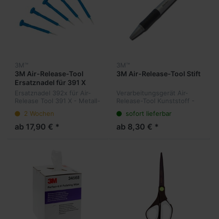
3M™
3M™
3M Air-Release-Tool
3M Air-Release-Tool Stift
Ersatznadel für 391 X
Ersatznadel 392x für Air-
Verarbeitungsgerät Air-
Release Tool 391 X - Metall-
Release-Tool Kunststoff -
Pickser-Ersatznadel zum
Stift - mit Metall-Pickser
2 Wochen
sofort lieferbar
Abheben von Klebeband-
zum Abheben von
Abdeckungen und
Klebeband-Abdeckungen
ab 17,90 € *
ab 8,30 € *
Ausstechen von Blasen bei
und Ausstechen von Blasen
Folien, Klebebuc...
bei Folien, Klebe...