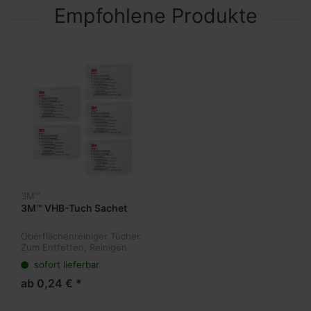
Empfohlene Produkte
3M™
3M™ VHB-Tuch Sachet
Oberflächenreiniger Tücher.
Zum Entfetten, Reinigen
und Vorbereiten von
sofort lieferbar
Fügeteilen vor der
Verklebung. Für den Einsatz
ab 0,24 € *
auf Metallen, lackierten
Oberflächen u...