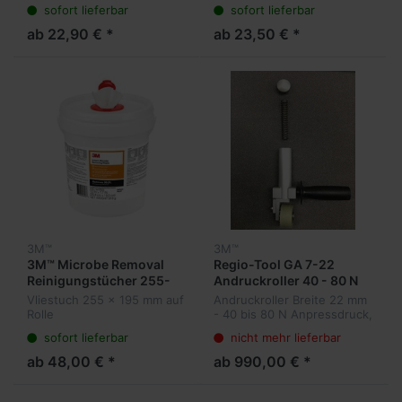
sofort lieferbar
sofort lieferbar
ab 22,90 € *
ab 23,50 € *
3M™
3M™
3M™ Microbe Removal
Regio-Tool GA 7-22
Reinigungstücher 255-
Andruckroller 40 - 80 N
195
Vliestuch 255 x 195 mm auf
Andruckroller Breite 22 mm
Rolle
- 40 bis 80 N Anpressdruck,
Durchmesser Rolle 50mm
sofort lieferbar
nicht mehr lieferbar
Aluminium-Gehäuse -
ALTERNATIVE verfügbar
ab 48,00 € *
ab 990,00 € *