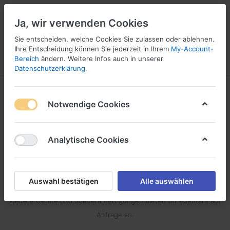
Ja, wir verwenden Cookies
Sie entscheiden, welche Cookies Sie zulassen oder ablehnen.
1
Ihre Entscheidung können Sie jederzeit in Ihrem
My-Account-
Bereich
ändern. Weitere Infos auch in unserer
Menü
Anmelden
Vergleichen
Wunschliste
Warenkorb
Datenschutzerklärung
.
VHB™ Verarbeitungsgeräte
Notwendige Cookies
1-24
von
27
3M™ VHB™ - Auftragegeräte sind nützliche Hilfen bei der
Analytische Cookies
Verarbeitung und dem Auftragen der Klebebänder. Weiterhin
finden Sie in dieser Kategorie Sortimentskoffer, Andruckgeräte
und spezielle 3M™-Handabroller.
Auswahl bestätigen
Alle auswählen
Weitere Geräte und Sonderanfertigungen bieten wir ebenfalls auf
Anfrage an.