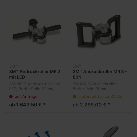
3M™
3M™
3M™ Andruckroller MR 2
3M™ Andruckroller MR 3 -
mit LED
80N
3M MR 2 Andruckroller mit
3M MR 3 Andruckroller,
LED, Breite Rolle 22mm,
Breite Rolle 30mm,
Durchmesser Rolle 50mm,
Durchmesser Rolle 50mm,
auf Anfrage
Lieferzeit bis zu 30 Werktage
MR2 Grundeinstellung
MR3 Grundeinstellung
Andruck 75N
Andruck 80N
ab 1.649,50 € *
ab 2.299,00 € *