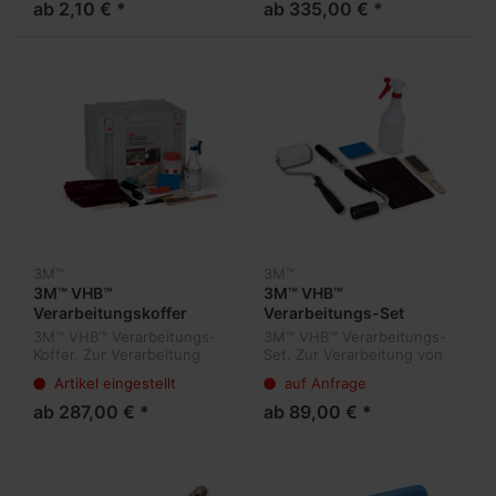
einseitige Klebebänder,
ab 2,10 € *
ab 335,00 € *
Auftragshilfe für 3M™ VHB™
Klebebänder, sowie für eine
Vielzahl von PE...
3M™
3M™
3M™ VHB™
3M™ VHB™
Verarbeitungskoffer
Verarbeitungs-Set
3M™ VHB™ Verarbeitungs-
3M™ VHB™ Verarbeitungs-
Koffer. Zur Verarbeitung
Set. Zur Verarbeitung von
von 3M™ VHB™
3M™ VHB™ Klebebändern
Artikel eingestellt
auf Anfrage
Klebebändern. Zur
sowie 3M Hochleistungs-
optimalen Vorbehandlung
Dichtbändern 4411 und
ab 287,00 € *
ab 89,00 € *
der Klebe- und Oberfläche.
4412.