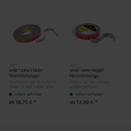
Oberflächen u...
Aussenbereich.
3M™
3M™
VHB™ GPH 110GF
VHB™ GPH 160GF
Hochleistungs-
Hochleistungs-
Verbindungssystem /
Verbindungssystem /
Hochleistungs-Klebeband
Dickes 1,6 mm starkes
grau
grau
Dicke 1.1 mm, Farbe grau -
doppelseitiges
Speziell für hohe
Hochleistungs-Klebeband,
sofort lieferbar
sofort lieferbar
Temperaturen, Gerneral
speziell für hohe
Purpose High Temperatur
Temperaturen, Gerneral
ab 18,70 € *
ab 13,90 € *
Purpose High Temperatur