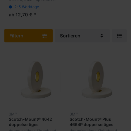
hohe Temperaturen,
2-5 Werktage
Gerneral Purpose High
Temperatur
ab 12,70 € *
Filtern
Sortieren
3M™
3M™
Scotch-Mount® 4642
Scotch-Mount® Plus
doppelseitiges
4664P doppelseitiges
Klebeband
Klebeband
doppelseitiges Klebeband,
doppelseitiges Klebeband,