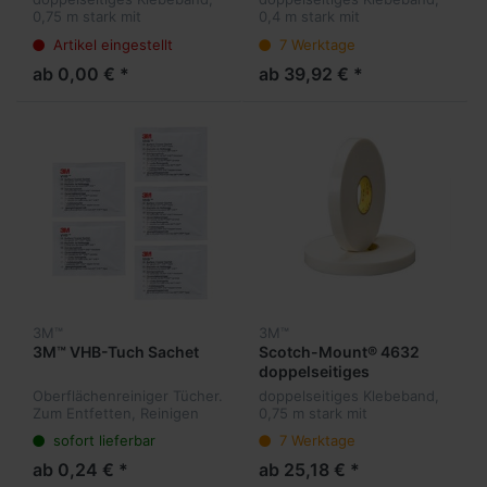
0,75 m stark mit
0,4 m stark mit
Acrylatklebstoff-Kern. Hohe
Acrylatklebstoff-Kern. Hohe
Artikel eingestellt
7 Werktage
Temperaturbeständigkeit
Temperaturbeständigkeit
und sehr gute Klebkraft.
und sehr gute Klebkraft.
ab 0,00 € *
ab 39,92 € *
Für Innen. und
Für Innen. und
Außenbereich.
Außenbereich.
3M™
3M™
3M™ VHB-Tuch Sachet
Scotch-Mount® 4632
doppelseitiges
Klebeband
Oberflächenreiniger Tücher.
doppelseitiges Klebeband,
Zum Entfetten, Reinigen
0,75 m stark mit
und Vorbereiten von
Schaumstoffträger. Hohe
sofort lieferbar
7 Werktage
Fügeteilen vor der
Temperaturbeständigkeit
Verklebung. Für den Einsatz
und sehr gute Klebkraft.
ab 0,24 € *
ab 25,18 € *
auf Metallen, lackierten
Für Innen. und