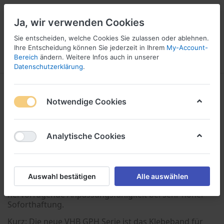
Ja, wir verwenden Cookies
Sie entscheiden, welche Cookies Sie zulassen oder ablehnen.
1
Ihre Entscheidung können Sie jederzeit in Ihrem
My-Account-
Bereich
ändern. Weitere Infos auch in unserer
Menü
Anmelden
Vergleichen
Wunschliste
Warenkorb
Datenschutzerklärung
.
VHB™ GPH für hohe Temperaturen
Notwendige Cookies
1-6
von
6
Die neue VHB Generation
Analytische Cookies
Die Messlatte liegt wieder ein Stück höher! Denn jetzt
gibt es die neuen 3M VHB GPH Klebebänder - und die
können einfach mehr. Sie sind ideal für Multimaterial-
Verbindungen, widerstehen kurzfristig hohen
Auswahl bestätigen
Alle auswählen
Temperaturen bis zu +230 °C und bieten
hervorragende Anpassungsfähigkeit bei sehr hoher
Soforthaftung.
Kurz: Die neue VHB GPH Serie ist das Klebeband für