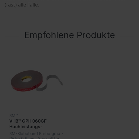
(fast) alle Fälle.
Empfohlene Produkte
3M™
VHB™ GPH 060GF
Hochleistungs-
Verbindungssystem /
3M-Klebeband Farbe grau -
grau
Dicke 0,6 mm. Speziell für