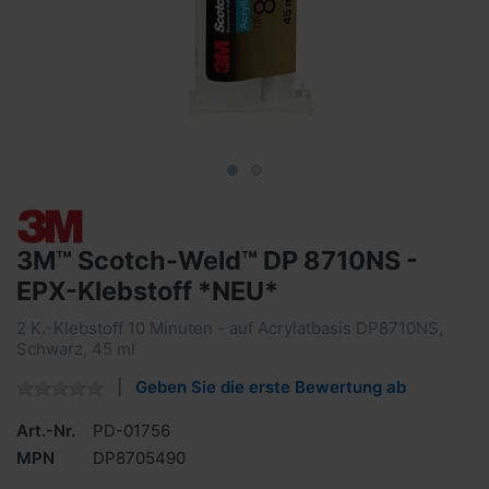
3M™ Scotch-Weld™ DP 8710NS -
EPX-Klebstoff *NEU*
2 K.-Klebstoff 10 Minuten - auf Acrylatbasis DP8710NS,
Schwarz, 45 ml
Geben Sie die erste Bewertung ab
Art.-Nr.
PD-01756
MPN
DP8705490