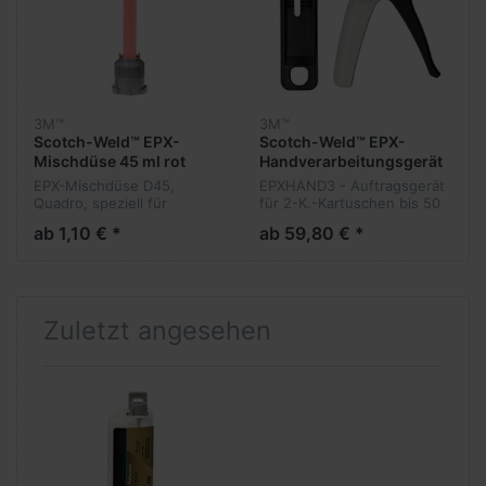
3M™
3M™
Scotch-Weld™ EPX-
Scotch-Weld™ EPX-
Mischdüse 45 ml rot
Handverarbeitungsgerät
bis 50 ml
EPX-Mischdüse D45,
EPXHAND3 - Auftragsgerät
Quadro, speziell für
für 2-K.-Kartuschen bis 50
DP8405, 8805, 8810NS
ml incl. 2 St.
ab 1,10 € *
ab 59,80 € *
usw. mit
Vorschubkolben
Bajonettverschluss.
transparentes Gehäuse,
rote Mischspindel Passende
Mischdüsen...
Zuletzt angesehen