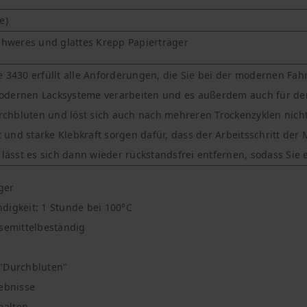
de)
schweres und glattes Krepp Papierträger
e 3430 erfüllt alle Anforderungen, die Sie bei der modernen Fah
odernen Lacksysteme verarbeiten und es außerdem auch für den 
chbluten und löst sich auch nach mehreren Trockenzyklen nicht
und starke Klebkraft sorgen dafür, dass der Arbeitsschritt der 
sst es sich dann wieder rückstandsfrei entfernen, sodass Sie e
ger
digkeit: 1 Stunde bei 100°C
semittelbeständig
 "Durchbluten"
ebnisse
rhalten