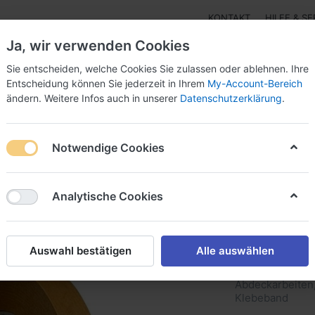
KONTAKT
HILFE & SE
Ja, wir verwenden Cookies
Sie entscheiden, welche Cookies Sie zulassen oder ablehnen. Ihre
Entscheidung können Sie jederzeit in Ihrem
My-Account-Bereich
ändern. Weitere Infos auch in unserer
Datenschutzerklärung
.
r - Isolierung
3M™ einseitige Klebebänder Papier-,Alu
Notwendige Cookies
webe-, Kupfer-, Schaum-, Folienträger
Krepp-Klebebänder (Papier
Analytische Cookies
Scotch 
Auswahl bestätigen
Alle auswählen
Klebeb
Abdeckarbeiten,
Klebeband