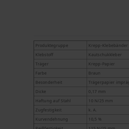
Produktegruppe
Krepp-Klebebänder -
Klebstoff
Kautschukkleber
Träger
Krepp-Papier
Farbe
Braun
Besonderheit
Trägerpapier imprä
Dicke
0,17 mm
Haftung auf Stahl
10 N/25 mm
Zugfestigkeit
k. A.
Kurvendehnung
10,5 %
Reißfestigkeit
115 N/25 mm