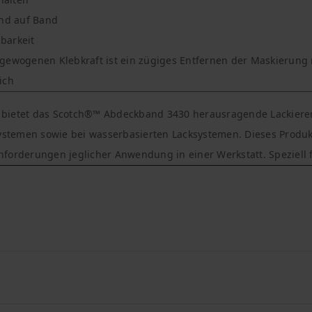
and auf Band
zbarkeit
gewogenen Klebkraft ist ein zügiges Entfernen der Maskierung
ich
bietet das Scotch®™ Abdeckband 3430 herausragende Lackiererg
temen sowie bei wasserbasierten Lacksystemen. Dieses Produkt
e Anforderungen jeglicher Anwendung in einer Werkstatt. Speziell