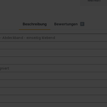
Merken
Beschreibung
Bewertungen
0
 Abdeckband - einseitig klebend
gniert