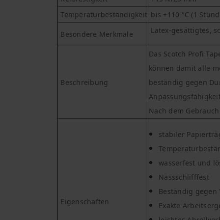
Temperaturbeständigkeit
bis +110 °C (1 Stun
Latex-gesättigtes, 
Besondere Merkmale
Das Scotch Profi Tap
können damit alle m
Beschreibung
beständig gegen Dur
Anpassungsfähigkeit 
Nach dem Gebrauch lä
stabiler Papierträ
Temperaturbestän
wasserfest und lö
Nassschlifffest
Beständig gegen
Eigenschaften
Exakte Arbeitserg
leichtes Abrollve