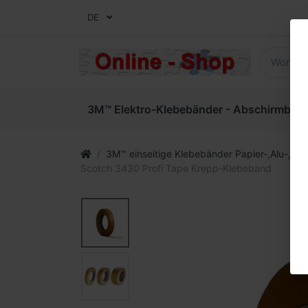
DE
3M™ Elektro-Klebebänder - Abschirmbände
3M™ einseitige Klebebänder Papier-,Alu-, Ge
Scotch 3430 Profi Tape Krepp-Klebeband