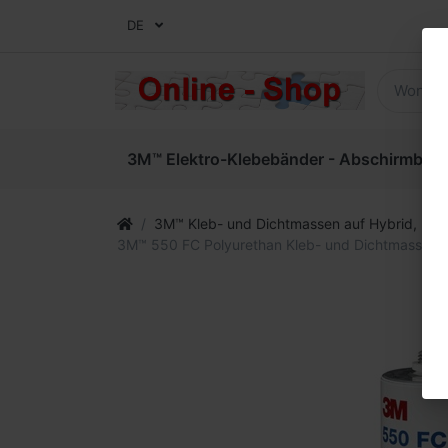
DE
3M™ Elektro-Klebebänder - Abschirmbände
3M™ Kleb- und Dichtmassen auf Hybrid, PU-Bas
3M™ 550 FC Polyurethan Kleb- und Dichtmasse