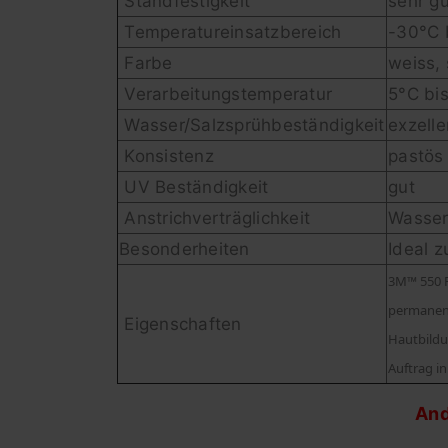
Standfestigkeit
sehr g
Temperatureinsatzbereich
-30°C 
Farbe
weiss,
Verarbeitungstemperatur
5°C bi
Wasser/Salzsprühbeständigkeit
exzell
Konsistenz
pastö
UV Beständigkeit
gut
Anstrichverträglichkeit
Wasserl
Besonderheiten
Ideal 
3M™ 550 F
permanent
Eigenschaften
Hautbildu
Auftrag i
And