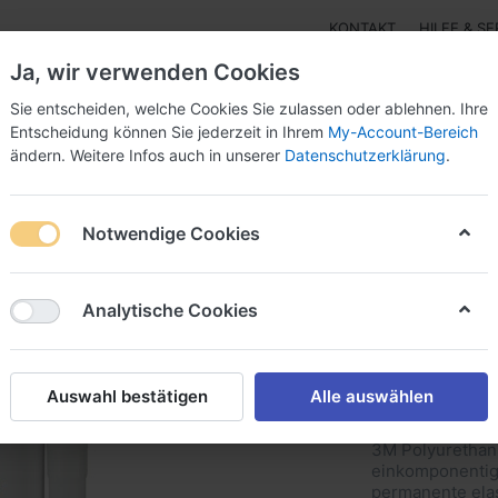
KONTAKT
HILFE & SE
Ja, wir verwenden Cookies
Sie entscheiden, welche Cookies Sie zulassen oder ablehnen. Ihre
Entscheidung können Sie jederzeit in Ihrem
My-Account-Bereich
ändern. Weitere Infos auch in unserer
Datenschutzerklärung
.
r - Isolierung
3M™ einseitige Klebebänder Papier-,Alu
Notwendige Cookies
is, Nitril- und Silikonbasis
Kleb- und Dichtmassen auf Polyuret
Analytische Cookies
3M™ 550
Auswahl bestätigen
Alle auswählen
und Dic
3M Polyurethan 
einkomponentige
permanente ela