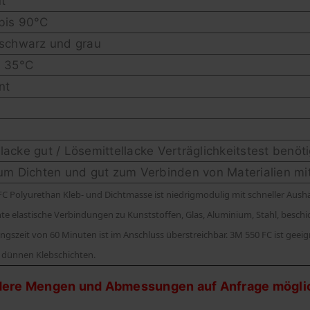
ut
bis 90°C
 schwarz und grau
s 35°C
ent
s
acke gut / Lösemittellacke Verträglichkeitstest benöt
zum Dichten und gut zum Verbinden von Materialien 
C Polyurethan Kleb- und Dichtmasse ist niedrigmodulig mit schneller Aushä
e elastische Verbindungen zu Kunststoffen, Glas, Aluminium, Stahl, beschi
ngszeit von 60 Minuten ist im Anschluss überstreichbar. 3M 550 FC ist ge
n dünnen Klebschichten.
ere Mengen und Abmessungen auf Anfrage möglic