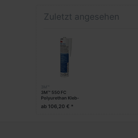
Zuletzt angesehen
3M™
3M™ 550 FC
Polyurethan Kleb-
und Dichtmasse
ab 106,20 € *