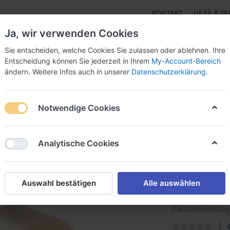
KONTAKT
HILFE & SE
Ja, wir verwenden Cookies
Sie entscheiden, welche Cookies Sie zulassen oder ablehnen. Ihre
Entscheidung können Sie jederzeit in Ihrem
My-Account-Bereich
ändern. Weitere Infos auch in unserer
Datenschutzerklärung
.
r - Isolierung
3M™ einseitige Klebebänder Papier-,Alu
Notwendige Cookies
Klebebänder - Glasfaser-Filament-Klebeband
3M 880 MSR Filame
3M 880 
Analytische Cookies
Klebeba
dickes MSR-Fil
Auswahl bestätigen
Alle auswählen
Reißfestigkeit,
Polyesterfadenv
Kautschukklebe