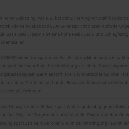
 hoher Belastung, wie z. B. bei der Sicherung von Stahlbandende
otch® Filamentklebeband 880MSR entspricht diesen Anforderunge
uk- Basis. Das Ergebnis ist eine hohe Reiß-, Stoß- und Schlagfest
 Chemikalien.
 880MSR ist ein transparentes Hochleistungsklebeband verstärkt
lebeband eine sehr hohe Bruchdehnung verleihen. Das transparente
ngsbeständigkeit. Der Klebstoff ist ein synthetisches Gummi-Harz-
t zu kleben. Der Klebstoff hat die Eigenschaft eine hohe Klebkraft 
ozessen zu verbinden.
öligen Untergründen • Bedruckbar • Widerstandsfähig gegen Belast
obustes Polyester Trägermaterial schützt die Fasern und den Klebs
abung spart Zeit beim Abrollen und in der Anbringung • Durch ei