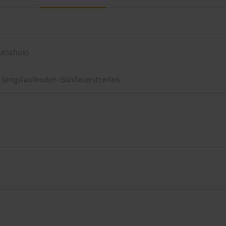
utschuk)
t längslaufenden Glasfaserstreifen