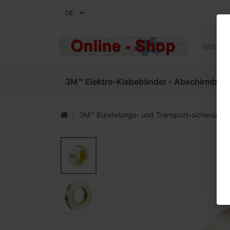
DE
3M™ Elektro-Klebebänder - Abschirmbände
3M™ Bündelungs- und Transport-sicherungs-