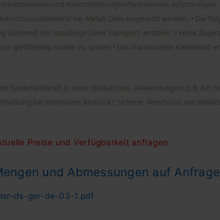
rheitshinweise und Kennzeichnungsinformationen aufzubringen. •
verschlussklebeband bei Metall Coils eingesetzt werden. •
Die Pol
 während des Handlings beim Transport entsteht • Hohe Zugkraf
 gleichzeitig Kosten zu sparen • Das transluzente Klebeband erla
gute Dauerhaltekraft in einer Vielzahl von Anwendungen (z.B. bei 
rthaftung bei minimalen Andruck • Sicherer Verschluss von Behä
aktuelle Preise und Verfügbarkeit anfragen
Mengen und Abmessungen auf Anfrage
sr-ds-ger-de-03-1.pdf