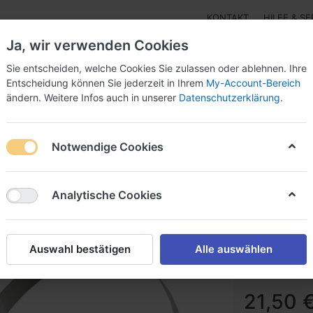
KONTAKT
HILFE & SE
Ja, wir verwenden Cookies
Sie entscheiden, welche Cookies Sie zulassen oder ablehnen. Ihre
Entscheidung können Sie jederzeit in Ihrem
My-Account-Bereich
ändern. Weitere Infos auch in unserer
Datenschutzerklärung
.
r - Isolierung
3M™ einseitige Klebebänder Papier-,Alu
Notwendige Cookies
asken - Vollmasken + Filter / Atemschutz-Systeme - Versaflo
3
3M™ Ha
Analytische Cookies
Maskenkörper 
Filteraufnahme
Auswahl bestätigen
Alle auswählen
21,50 €