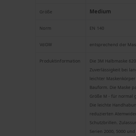
Medium
Größe
Norm
EN 140
VdGW
entsprechend der Mas
Produktinformation
Die 3M Halbmaske 6200 
Zuverlässigkeit bei la
leichter Maskenkörper
Bauform. Die Maske pa
Größe M - für normal 
Die leichte Handhabun
reduzierten Atemwider
Schutzbrillen. Zulassu
Serien 2000, 5000 und