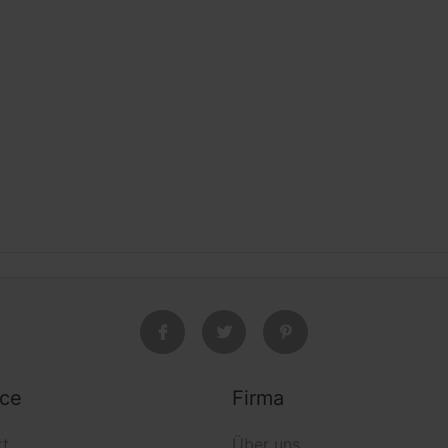
ice
Firma
kt
Über uns