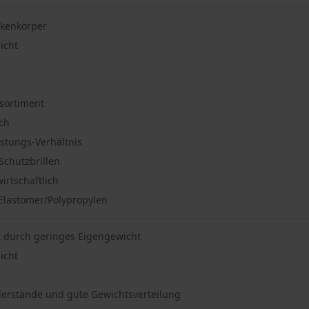
skenkörper
icht
rsortiment
ich
istungs-Verhältnis
Schutzbrillen
rtschaftlich
Elastomer/Polypropylen
 durch geringes Eigengewicht
icht
erstände und gute Gewichtsverteilung