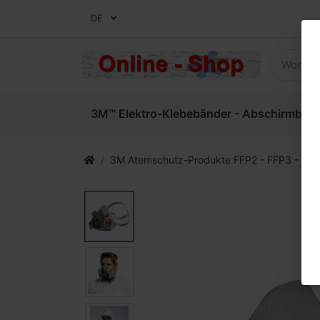
DE
3M™ Elektro-Klebebänder - Abschirmbände
3M Atemschutz-Produkte FFP2 - FFP3 - Halbm