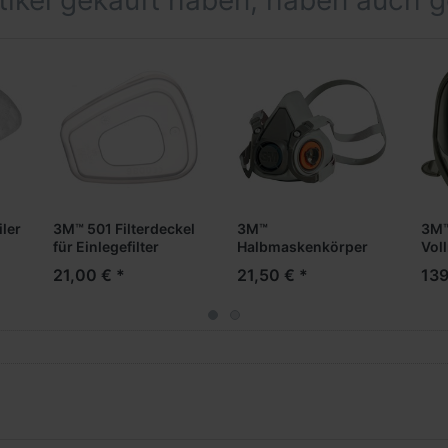
rtikel gekauft haben, haben auch 
iler
3M™ 501 Filterdeckel
3M™
3M
für Einlegefilter
Halbmaskenkörper
Vol
6300L
690
21,00 € *
21,50 € *
139