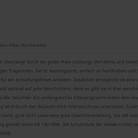
ken-Filter-Kombination
überzeugt durch ein gutes Preis-Leistungs-Verhältnis und bietet 
ngen Tragezeiten. Sie ist wartungsarm, einfach zu handhaben und 
 für ein ermüdungsfreies Arbeiten. Zusätzlich ermöglicht sie eine
sst optimal auf jede Gesichtsform, denn es gibt sie in drei versc
große Gesichter. Ein umfangreiches Filterprogramm bietet dem An
g wird durch den Bajonett-Klick-Filteranschluss unterstützt. Zude
stand, gute Sicht sowie eine gute Gewichtsverteilung. Die 3M Hal
ng gemäß Norm EN 140:1998. Die Schutzstufe der Maske richtet sic
 6000.