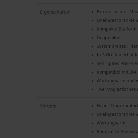
Extrem leichter Ma
Eigenschaften
Uneingeschränkte S
Kompakte Bauform
Doppelfilter
Systembreites Filte
In 3 Größen erhältl
Sehr gutes Preis-Le
Kompatibel mit 3M 
Wartungsarm und wi
Thermoplastisches 
Hoher Tragekomfort
Vorteile
Uneingeschränkte S
Wartungsarm
Reduzierte Atemwid