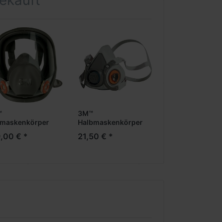
gekauft
™
3M™
3M™ 6075 A1 Fil
lmaskenkörper
Halbmaskenkörper
Formaldehyde
0L
Serie 6100S
,00 € *
21,50 € *
43,20 € *