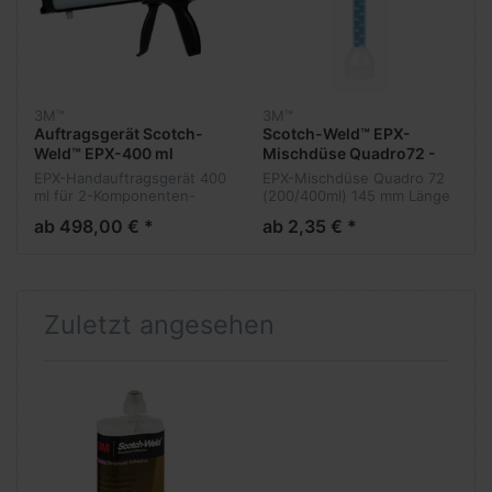
3M™
3M™
Auftragsgerät Scotch-
Scotch-Weld™ EPX-
Weld™ EPX-400 ml
Mischdüse Quadro72 -
Handverarbeitungsgerät
400 ml
EPX-Handauftragsgerät 400
EPX-Mischdüse Quadro 72
ml für 2-Komponenten-
(200/400ml) 145 mm Länge
Katuschen der DP-
- für Kartuschen der
ab 498,00 € *
ab 2,35 € *
Klebstoffserie, z.B. DP-110,
Klebstoffserie DP 7270 und
DP125, DP 190 usw.
DP 7271 B/A Passende
Passende Mischdüsen
Mischdüsen ebenfalls im
ebenfalls im Shop
Shop
Zuletzt angesehen