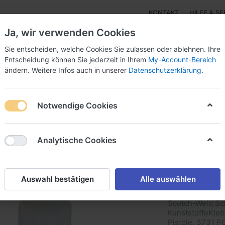
KONTAKT
HILFE & SE
Ja, wir verwenden Cookies
Sie entscheiden, welche Cookies Sie zulassen oder ablehnen. Ihre
Entscheidung können Sie jederzeit in Ihrem
My-Account-Bereich
ändern. Weitere Infos auch in unserer
Datenschutzerklärung
.
r - Isolierung
3M™ einseitige Klebebänder Papier-,Alu
Notwendige Cookies
d Auftragegeräte - Heißklebepistolen
3M™ Scotch-Weld™ Schmelz
Analytische Cookies
SW 3731
Auswahl bestätigen
Alle auswählen
- Polyol
Scotch-Weld Sch
KunststoffeKleb
Pistole. 3731 PG