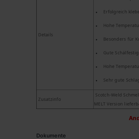
Erfolgreich kle
Hohe Temperatur
Details
Besonders für K
Gute Schälfestig
Hohe Temperatur
Sehr gute Schlag
Scotch-Weld Schmelzk
Zusatzinfo
MELT Version lieferb
And
Dokumente