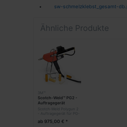
sw-schmelzklebst_gesamt-db.
Ähnliche Produkte
3M™
Scotch-Weld™ PG2 -
Auftragegerät
Scotch-Weld Polygun 2
- Auftragegerät für PG-
Schmelzklebstoffe
ab 975,00 € *
elektro- pneumatischer