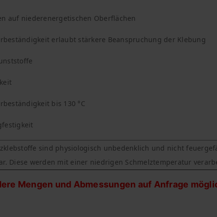
ben auf niederenergetischen Oberflächen
beständigkeit erlaubt stärkere Beanspruchung der Klebung
unststoffe
keit
beständigkeit bis 130 °C
festigkeit
lebstoffe sind physiologisch unbedenklich und nicht feuergefäh
ar. Diese werden mit einer niedrigen Schmelztemperatur verarbe
ere Mengen und Abmessungen auf Anfrage möglic