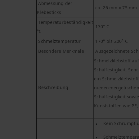
Abmessung der
ca. 26 mm x 75 mm
Klebesticks
Temperaturbeständigkeit
130° C
°C
Schmelztemperatur
170° bis 200° C
Besondere Merkmale
Ausgezeichnete Schl
Schmelzklebstoff auf
Schälfestigkeit. Seh
ein Schmelzklebstoff
Beschreibung
niederenergetischen
Schälfestigkeit sowi
Kunststoffen wie PE, 
Kein Schrumpf u
Schmelztemperat