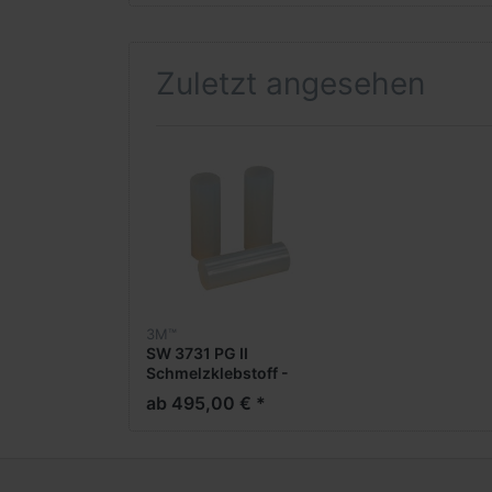
Antrieb - für
Dauereinsatz. Patronen:
Scotch-Welt PG..
Zuletzt angesehen
3M™
SW 3731 PG II
Schmelzklebstoff -
Polyolefine
ab 495,00 € *