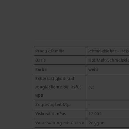
Produktfamilie
Schmelzkleber - Hei
Basis
Hot-Melt-Schmelzkleb
Farbe
weiß
Scherfestigkeit (auf
Douglasfichte bei 22°C)
3,3
Mpa
Zugfestigkeit Mpa
-
Viskosität mPas
12.000
Verarbeitung mit Pistole
Polygun