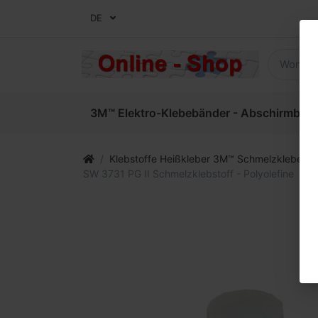
DE
3M™ Elektro-Klebebänder - Abschirmbände
Klebstoffe Heißkleber 3M™ Schmelzkleber un
SW 3731 PG II Schmelzklebstoff - Polyolefine