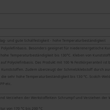
ag- und gute Schälfestigkeit - hohe Temperaturbeständigkeit
 Polyolefinbasis. Besonders geeignet für niederenergetische Kun
r hohe Temperaturbeständigkeit bis 130°C. Kleben von Kunststof
 auf Polyolefinbasis. Das Produkt mit 100 % Festkörperanteil is
 Kunststoffen. Zudem überzeugt der Schmelzklebstoff durch aus
e die sehr hohe Temperaturbeständigkeit bis 130 °C. Scotch-Wel
PP etc.
nd Verziehen der WerkstoffeKein Schrumpf und Verziehen der 
ur von 170 °C bis 200 °C